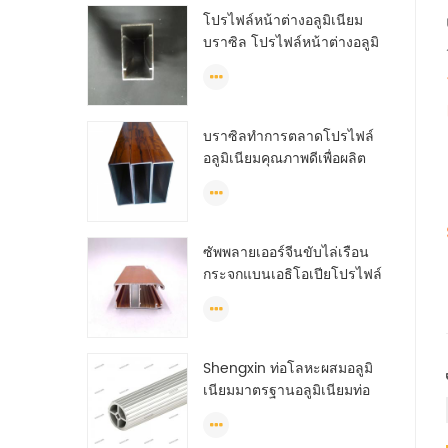
โปรไฟล์หน้าต่างอลูมิเนียม
บราซิล โปรไฟล์หน้าต่างอลูมิ
เนียมจีน anodized
บราซิลทำการตลาดโปรไฟล์
อลูมิเนียมคุณภาพดีเพื่อผลิต
ประตูและหน้าต่าง
ซัพพลายเออร์จีนขับไล่เรือน
กระจกแบนเอธิโอเปียโปรไฟล์
อลูมิเนียม
Shengxin ท่อโลหะผสมอลูมิ
เนียมมาตรฐานอลูมิเนียมท่อ
กลม (วงกลม) โปรไฟล์