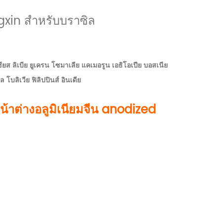
gxin สำหรับบราซิล
ชียส ลิเบีย ยูเครน โซมาเลีย แคเมอรูน เอธิโอเปีย บอสเนีย
 โบลิเวีย ฟิลิปปินส์ อินเดีย
น้าต่างอลูมิเนียมจีน anodized