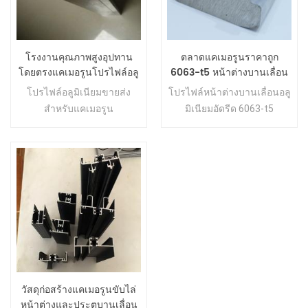
โรงงานคุณภาพสูงอุปทาน
ตลาดแคเมอรูนราคาถูก
โดยตรงแคเมอรูนโปรไฟล์อลู
6063-t5 หน้าต่างบานเลื่อน
มิเนียม
อลูมิเนียมอัดขึ้นรูปโปรไฟล์
โปรไฟล์อลูมิเนียมขายส่ง
โปรไฟล์หน้าต่างบานเลื่อนอลู
สำหรับแคเมอรูน
มิเนียมอัดรีด 6063-t5
วัสดุก่อสร้างแคเมอรูนขับไล่
หน้าต่างและประตูบานเลื่อน