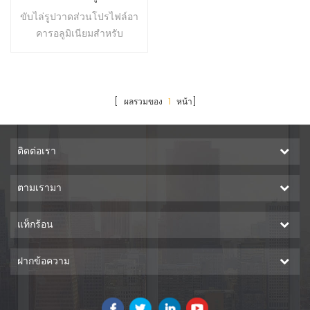
อลูมิเนียมโปรไฟล์ Section
ขับไล่รูปวาดส่วนโปรไฟล์อา
คารอลูมิเนียมสำหรับ
แคเมอรูน
[ ผลรวมของ
1
หน้า]
ติดต่อเรา
ตามเรามา
แท็กร้อน
ฝากข้อความ