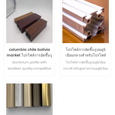
การกัดกร่อนความต้านทาน uv
2. ราคาที่แข่งขัน: ถูกตั้งอยู่ใน
แข็งแรงต้านทานแตกและสามารถ
ประเทศจีนภายในประเทศที่มี
ทนต่อสภาพอากาศที่รุนแรง
ค่าแรงงานที่ต่ำกว่าและค่าใช้จ่าย
ที่ดิน, ราคาจะต่ำกว่าพื้นที่ costal
จีนอื่น ๆ ในเกรดคุณภาพเดียวกัน
3. คุณภาพมีเสถียรภาพ: สิบปีของ
ประสบการณ์การผลิตโรงงานตลาด
ครอบคลุมกว่า 50 ประเทศทั่วโลก
columbia chile bolivia
โปรไฟล์การอัดขึ้นรูปอลูมิ
4. บริการ: พนักงานขาย 2 คนขึ้นไป
market โปรไฟล์การอัดขึ้นรู
เนียมกลวงสำหรับโปรไฟล์
ให้บริการลูกค้าแต่ละราย อีเมลหรือ
ปอลูมิเนียมสำหรับหน้าต่าง
อุตสาหกรรมอลูมิเนียมของ
aluminium profile with
โปรไฟล์การอัดขึ้นรูปอลูมิเนียม
คำถามทั้งหมดจะต้องตอบกลับ
และประตู
เนปาล
excellent quality,competitive
กลวงสำหรับอุตสาหกรรมอลูมิเนียม
ภายใน 24 ชั่วโมงนับตั้งแต่ความ
price,rapid delivery,High
โปรไฟล์เนปาล รายละเอียดด่วน
ร่วมมือเริ่มต้นขึ้น
corrosion-resistance, weather
มาตรฐาน: GB5237.1-2008 แห่ง
resistance,
ชาติ การตกแต่ง: โนไดซ์, ผง
เคลือบ, ลายไม้, โปแลนด์, อิเล็กโทร
สี: ไม้, เงิน, ดำ, ขาว, น้ำตาล,
บรอนซ์, แชมเปญ, ทอง, เหลือง ฯลฯ
รูปร่าง: คอนโด / สแควร์ / รอบ /