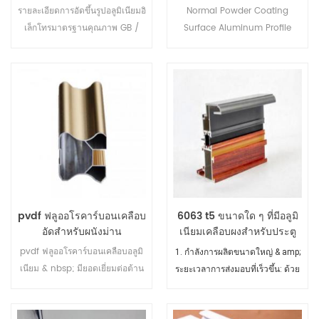
ละเอียด
รายละเอียดการอัดขึ้นรูปอลูมิเนียมอิ
Normal Powder Coating
เล็กโทรมาตรฐานคุณภาพ GB /
Surface Aluminum Profile
t5237-2008
Thickness: 60-100 micro
pvdf ฟลูออโรคาร์บอนเคลือบ
6063 t5 ขนาดใด ๆ ที่มีอลูมิ
อัดสำหรับผนังม่าน
เนียมเคลือบผงสำหรับประตู
และหน้าต่างกรอบ
pvdf ฟลูออโรคาร์บอนเคลือบอลูมิ
1. กำลังการผลิตขนาดใหญ่ & amp;
เนียม & nbsp; มียอดเยี่ยมต่อต้าน
ระยะเวลาการส่งมอบที่เร็วขึ้น: ด้วย
จางป้องกัน blooming มลพิษต่อ
กำลังการผลิต 60,000 ตันต่อปีและ
ต้านบรรยากาศ (ฝนกรด ฯลฯ ),
900 คน