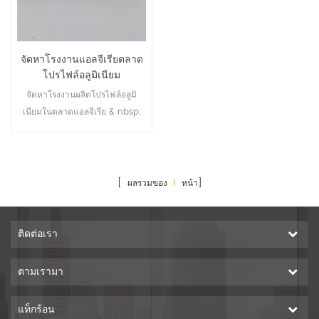
ฮอลโลว์ / รี / สามเหลี่ยม / U-
โปรไฟล์ / L-โปรไฟล์ / T-โปรไฟล์
/ H-โปรไฟล์ รายละเอียด: A. โลหะ
จัดหาโรงงานแอลจีเรียตลาด
ผสม: 6063, 6060, 6061, 6005,
โปรไฟล์อลูมิเนียม
7005 รัฐบี: T5 / T6 C. ความ
ยาว: การอัดขึ้นรูป: 1M-10M; จบ:
จัดหาโรงงานผลิตโปรไฟล์อลูมิ
1M-6.8M D. ความหนาของ
เนียมในตลาดแอลจีเรีย & nbsp;
โปรไฟล์: ≥ 0.5 มม E. ความหนา
ของอโนไดซ์: 8-12 หนอ ฉของ
ความหนาเคลือบผง: 40-120 อืม
G. ความต้านแรงดึง: ≥ 160 mpa
[ ผลรวมของ
1
หน้า]
H. ความแข็งแรง: ≥ 110 mpa I.
ความสามารถในการขยาย: ≥ 8%
J. ความแข็ง (HW): ≥ 8 โปรไฟล์
ติดต่อเรา
การอัดขึ้นรูปอลูมิเนียมกลวงสำหรับ
อุตสาหกรรมอลูมิเนียมโปรไฟล์
ตามเรามา
เนปาล คำถามที่พบบ่อย ถาม: คุณ
เป็น บริษัท การค้าหรือผู้ผลิต A: เรา
แท็กร้อน
เป็นผู้ผลิตกับ OEM / ODM บริการ