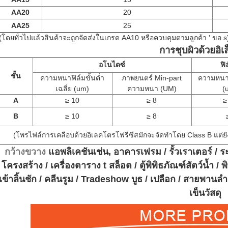
AA20
20
AA25
25
(โดยทั่วไปแล้วสินค้าจะถูกจัดส่งในเกรด AA10 หรือควบคุมตามลูกค้า
’
ขอ s
การชุบผิวด้วยอิเ
อโนไดซ์
ฟิ
ชั้น
ความหนาฟิล์มขั้นต่ำ
ภาพยนตร์ Min-part
ความหนาฟ
เฉลี่ย (um)
ความหนา (UM)
(
A
≥
10
≥
8
≥
B
≥
10
≥
8
(โพรไฟล์การเคลือบด้วยอิเลคโตรโฟรีซีสมักจะจัดทำโดย Class B แต่ยัง
กว้างขวาง
แอพลิเคชันเช่น, อาคารเฟรม / รั้วเราเตอร์ /
โครงสร้าง / เครื่องตาราง t สล็อต / ตู้พิพิธภัณฑ์สัตว์น้ำ / พ
เข้าลิ้นชัก / คลีนรูม / Tradeshow บูธ / เปลือก / สายพานลำเล
เข็นวัสดุ