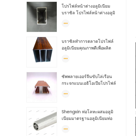
โปรไฟล์หน้าต่างอลูมิเนียม
บราซิล โปรไฟล์หน้าต่างอลูมิ
เนียมจีน anodized
บราซิลทำการตลาดโปรไฟล์
อลูมิเนียมคุณภาพดีเพื่อผลิต
ประตูและหน้าต่าง
ซัพพลายเออร์จีนขับไล่เรือน
กระจกแบนเอธิโอเปียโปรไฟล์
อลูมิเนียม
Shengxin ท่อโลหะผสมอลูมิ
เนียมมาตรฐานอลูมิเนียมท่อ
กลม (วงกลม) โปรไฟล์