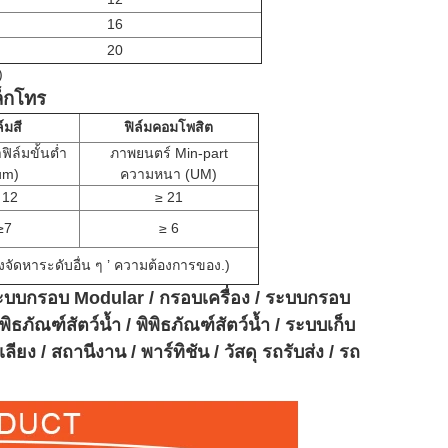
16
20
)
ล็กโทร
ล์มสี
ฟิล์มคอมโพสิต
ิล์มขั้นต่ำ
ภาพยนตร์ Min-part
um)
ความหนา (UM)
12
≥
21
≥7
≥
6
จัดหาระดับอื่น ๆ
’
ความต้องการของ.)
 ระบบกรอบ Modular / กรอบเครื่อง / ระบบกรอบ
ิพิธภัณฑ์สัตว์น้ำ / พิพิธภัณฑ์สัตว์น้ำ / ระบบเก็บ
ียง / สถานีงาน / พาร์ทิชัน / วัสดุ รถรับส่ง / รถ