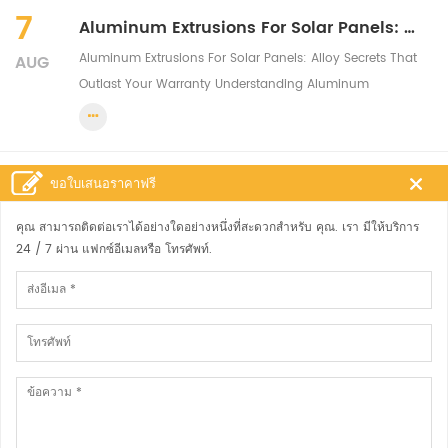
the term "precision aluminum extrusion" wit...
7
Aluminum Extrusions For Solar Panels: Alloy Secrets That Outlast Your Warranty
Aluminum Extrusions For Solar Panels: Alloy Secrets That
AUG
Outlast Your Warranty Understanding Aluminum
Extrusions in Solar Panel Systems When you're standing
on a rooftop planning an installation or reviewing specs
for a utility-scale project, the met...
ขอใบเสนอราคาฟรี
คุณ สามารถติดต่อเราได้อย่างใดอย่างหนึ่งที่สะดวกสำหรับ คุณ. เรา มีให้บริการ
ติดต่อเรา
24 / 7 ผ่าน แฟกซ์อีเมลหรือ โทรศัพท์.
ตามเรามา
แท็กร้อน
ฝากข้อความ