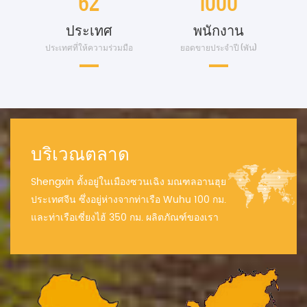
62
1000
ประเทศ
พนักงาน
ประเทศที่ให้ความร่วมมือ
ยอดขายประจำปี (พัน)
บริเวณตลาด
Shengxin ตั้งอยู่ในเมืองซวนเฉิง มณฑลอานฮุย
ประเทศจีน ซึ่งอยู่ห่างจากท่าเรือ Wuhu 100 กม.
และท่าเรือเซี่ยงไฮ้ 350 กม. ผลิตภัณฑ์ของเรา
จะถูกส่งออกไปอเมริกา แอฟริกา เอเชีย ยุโรป
และตะวันออกกลาง...