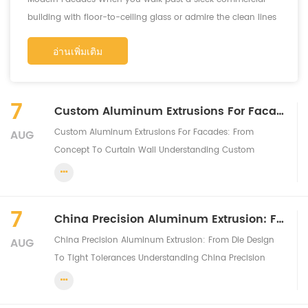
building with floor-to-ceiling glass or admire the clean lines
of a modern curtain ...
อ่านเพิ่มเติม
7
Custom Aluminum Extrusions For Facades: From Concept To Curtain Wall
Custom Aluminum Extrusions For Facades: From
AUG
Concept To Curtain Wall Understanding Custom
Aluminum Extrusions for Modern Facades When you
walk past a sleek commercial building with floor-to-
ceiling glass or admire the clean lines of a modern
7
China Precision Aluminum Extrusion: From Die Design To Tight Tolerances
curtain ...
China Precision Aluminum Extrusion: From Die Design
AUG
To Tight Tolerances Understanding China Precision
Aluminum Extrusion When you're sourcing components
for demanding applications, you've likely encountered