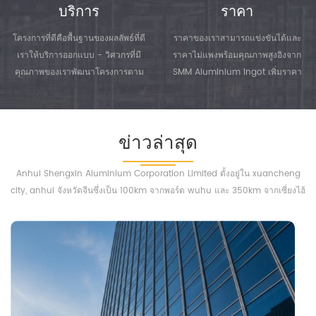
ทั้งหมดปฏิบัติตามข้อกำหนดของ
บริการ
ราคา
ลูกค้าและพยายามรักษาและปรับปรุง
โครงการที่ดีคือพื้นฐานของผลลัพธ์ที่ดี
ราคาของเราสามารถแข่งขันได้และ
ประสิทธิภาพของระบบควบคุม
เราให้บริการออกแบบ - วิศวกรที่มี
ราคาไม่แพงพร้อมคุณภาพสูงอิงจาก
คุณภาพของเรา 2. อิงตามเป้าหมาย
คุณภาพของเราพัฒนาโครงการตาม
SMM Aluminium Ingot เพิ่มราคา
ของเรา -...
ข้อกำหนดทางเทคนิครวมถึง
ค่าธรรมเนียมการดำเนินการ
มาตรฐานในประเทศและระหว่าง
ประเทศโดยใช้เทคโนโลยีและวัสดุที่
ข่าวล่าสุด
ทันสมัยเพื่อระบุและเพิ่มประสิทธิภาพ
ต้นทุนโครงการในระยะแรกที่เป็นไปได้
Anhui Shengxin Aluminium Corporation Limited ตั้งอยู่ใน xuancheng
ในช่วงการออกแบบของโครงการ
city, anhui จังหวัดจีนซึ่งเป็น 100km จากพอร์ต wuhu และ 350km จากเซี่ยงไฮ้
วิศวกรก่อสร้างของเราจะหาทางออกที่
ดีที่สุดสำหรับการพัฒนาผลิตภัณฑ์การ
ท่าเรือ.
ก่อสร้างและ...