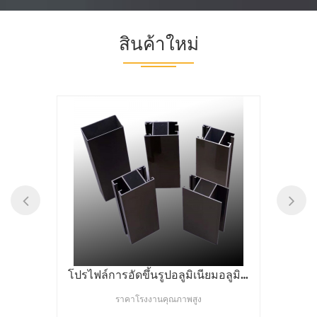
สินค้าใหม่
ภาพวาดอลูมิเนียมตู้เฟรมวัสดุประตูเฟรมประตูชิ้นส่วนเม็กซิโก
โปรไฟล์การอัดขึ้นรูปอลูมิเนียมอลูมิเนียมแชมเปญ 6063 ด้วยราคาโรงงานคุณภาพสูง
โปร
ราคาโรงงานคุณภาพสูง