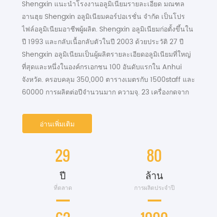
Shengxin แนะนำโรงงานอลูมิเนียมรายละเอียด มณฑล
อานฮุย Shengxin อลูมิเนียมคอร์ปอเรชั่น จำกัด เป็นโปร
ไฟล์อลูมิเนียมอาชีพผู้ผลิต. Shengxin อลูมิเนียมก่อตั้งขึ้นใน
ปี 1993 และกลับเนื้อกลับตัวในปี 2003 ด้วยประวัติ 27 ปี
Shengxin อลูมิเนียมเป็นผู้ผลิตรายละเอียดอลูมิเนียมที่ใหญ่
ที่สุดและหนึ่งในองค์กรเอกชน 100 อันดับแรกใน Anhui
จังหวัด. ครอบคลุม 350,000 ตารางเมตรกับ 1500staff และ
60000 การผลิตต่อปีจำนวนมาก ความจุ. 23 เครื่องกดจาก
600 ตันถึง 5500 ตัน. ความจุผู้ผลิตอลูมิเนียมรายละเอียด
สำหรับเส้นผ่านศูนย์กลางข้ามส่วนที่ใหญ่ที่สุดของโปรไฟล์
อ่านเพิ่มเติม
คือ DIA.500mm. เนื่องจาก การจัดการขั้นสูงและเทคนิค
ระดับสูง และ ทีมวิจัย (กับ หนึ่งใน 5 วิศวกรชั้นนำใน จีน).
29
80
Shengxin แบ...
ปี
ล้าน
ที่ตลาด
การผลิตประจำปี