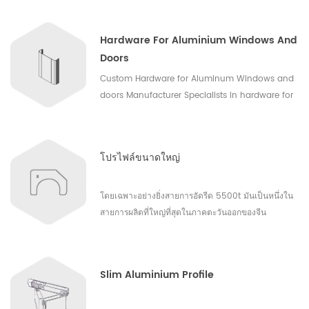
ลูกค้าของเราคุณยังสามารถสั่งซื้อผลิตภัณฑ์สำเร็จรูป ซึ่ง
หมายความว่ากระบวนการสร้างชิ้นงานสำเร็จนั้นคุ้มค่า
Hardware For Aluminium Windows And
และยั่งยืนมาก
Doors
Custom Hardware for Aluminum Windows and
doors Manufacturer Specialists in hardware for
aluminum windows and doors design and
manufacture - Factories in China Anhui
Shengxin aluminium manufacturer was
โปรไฟล์ขนาดใหญ่
established in 2003. It's an import and export
enterprises with production, research and
development, domestic and foreign sales. We
โดยเฉพาะอย่างยิ่งสายการอัดรีด 5500t มันเป็นหนึ่งใน
produce and develop the door and window
สายการผลิตที่ใหญ่ที่สุดในภาคตะวันออกของจีน
accessories, including roller, handle, lock, corner,
hinge, rubber strip, brush strip and any other
accessories. We have been dedicated to
Slim Aluminium Profile
providing cost-effective and high-quality
accessories to the door and window One-stop