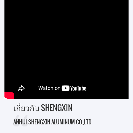
resistance. Locks provide security and
China, contact us for customized solutions and
functionality to systems. In the aluminium
reliable worldwide export services.
industry, the term "lock" is mainly used for doors
and sliding systems. In tilt & turn and lift & slide
systems the "locks" are known as "mechanisms".
Roller locks can be used for easy access from
the outside without the need of a key. The
handles are the only single point of touch with
the aluminium system. The handle gives life to
the rest of the system accessories, which
provide its functionality. Thus, the handle is a
very important part of the system. According to
the application, handles are divided in window,
door and lift&slide types. The handles are
available in all popular colors in powder
เกี่ยวกับ SHENGXIN
coating and anodising. Also, special colours
are available upon request.
ANHUI SHENGXIN ALUMINUM CO.,LTD