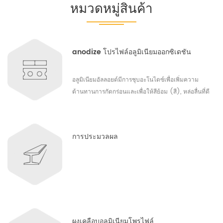
หมวดหมู่สินค้า
anodize โปรไฟล์อลูมิเนียมออกซิเดชัน
อลูมิเนียมอัลลอยด์มีการชุบอะโนไดซ์เพื่อเพิ่มความ
ต้านทานการกัดกร่อนและเพื่อให้สีย้อม (สี), หล่อลื่นที่ดี
ขึ้นหรือการยึดเกาะที่ดีขึ้น อย่างไรก็ตามการชุบอโนไดซ์
จะไม่เพิ่มความแข็งแรงของวัตถุอลูมิเนียม ชั้นขั้วบวกเป็น
ชิ้นส่วนอากาศยานอลูมิเนียมที่ไม่นำไฟฟ้าวัสดุ
การประมวลผล
สถาปัตยกรรมและสินค้าอุปโภคบริโภค อลูมิเนียมที่
สามารถพบได้ในเครื่องเล่น MP3, สมาร์ทโฟน, เครื่องมือ
อเนกประสงค์, ไฟฉาย, เครื่องครัว, กล้อง, สินค้ากีฬา,
อาวุธปืน, กรอบหน้าต่าง, หลังคา, ในตัวเก็บประจุด้วย
ไฟฟ้าและผลิตภัณฑ์อื่น ๆ อีกมากมายสำหรับความ
ต้านทานการกัดกร่อนและความสามารถในการย้อมสี .
ถึงแม้ว่าการชุบอโนไดซ์จะมีความต้านทานต่อการ
ผงเคลือบอลูมิเนียมโพรไฟล์