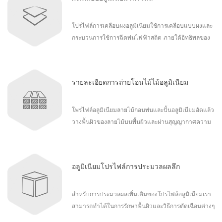
สึกหรอปานกลาง แต่รูขุมขนที่ลึกกว่าสามารถเก็บฟิล์ม
หล่อลื่นได้ดีกว่าพื้นผิวที่เรียบ
โปรไฟล์การเคลือบผงอลูมิเนียมใช้การเคลือบแบบผงและ
กระบวนการใช้การฉีดพ่นไฟฟ้าสถิต ภายใต้อิทธิพลของ
ลมเร่งอนุภาคฝุ่นถูกพ่นออกจากตัวปืนและดำเนินการ
ประจุบวกซึ่งสัมผัสกับโปรไฟล์ที่มีประจุลบ ดูดซับ
ไฟฟ้าสถิตแล้วหายที่อุณหภูมิสูง นอกจากนี้ยังช่วยเพิ่ม
รายละเอียดการถ่ายโอนไม้ไม้อลูมิเนียม
ความแข็งแรงในการดูดซับของสารเคลือบและป้องกันไม่
ให้ฟิล์มสีหลุดร่วง มีสีให้เลือกทุกชนิด
โพรไฟล์อลูมิเนียมลายไม้ก่อนพ่นและปั้นอลูมิเนียมอัดแล้ว
วางพื้นผิวของลายไม้บนพื้นผิวและผ่านสุญญากาศความ
ร้อนและกระบวนการอื่น ๆ เพื่อให้เม็ดไม้สมบูรณ์แทรกซึม
ลงในไพรเมอร์สเปรย์ ในมันมันถูกสร้างขึ้น ด้วยการ
พัฒนาของเวลาความต้องการสีของผู้คนในโปรไฟล์อลูมิ
อลูมิเนียมโปรไฟล์การประมวลผลลึก
เนียมมีมากขึ้นและมากขึ้นเทคโนโลยีใหม่ในการตกแต่ง
เพื่อสร้างพื้นผิวให้ดูเหมือนไม้จริงมีให้บริการในรูปแบบ
ของลายไม้ มีทั้ง handtouch หรือการถ่ายโอน
สำหรับการประมวลผลเพิ่มเติมของโปรไฟล์อลูมิเนียมเรา
ภาพยนตร์ ที่กำหนดเองได้รับการยอมรับ
สามารถทำได้ในการรักษาพื้นผิวและวิธีการตัดเฉือนต่างๆ
เช่นการตัด, เจาะ, เจาะ, แตะ, มิลลิ่ง, ดัด, เชื่อม ฯลฯ เป็น