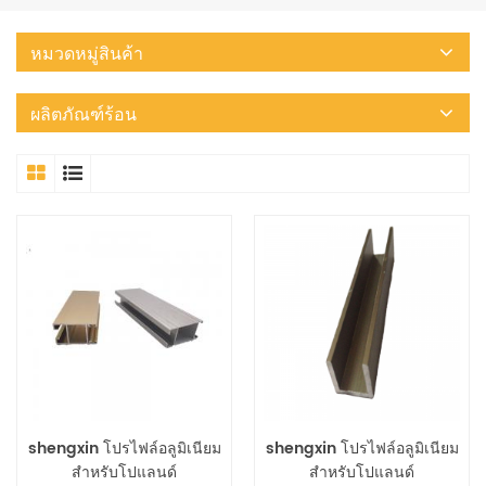
หมวดหมู่สินค้า
ผลิตภัณฑ์ร้อน
shengxin โปรไฟล์อลูมิเนียม
shengxin โปรไฟล์อลูมิเนียม
สำหรับโปแลนด์
สำหรับโปแลนด์