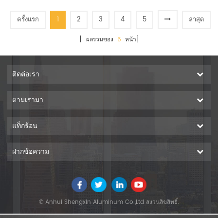
Before Shipping And Testing
Machine.
ครั้งแรก
1
2
3
4
5
ล่าสุด
[ ผลรวมของ
5
หน้า]
ติดต่อเรา
ตามเรามา
แท็กร้อน
ฝากข้อความ
© Anhui Shengxin Aluminum Co.,Ltd สงวนลิขสิทธิ์.