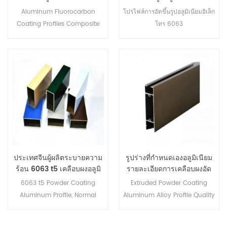
เคลือบฟลูออโรคาร์บอน
Aluminum Fluorocarbon
โปรไฟล์การอัดขึ้นรูปอลูมิเนียมอิเล็ก
Coating Profiles Composite
โทร 6063
Panel is a multi-layer material
which mainly consits of
Protective film, Color
coating(PVDF), Aluminum
skin, Polyethylene core and
Bottom coating. It is widely
used for Curtain Wall
Decoration.
ประเทศจีนผู้ผลิตระบายความ
รูปร่างที่กำหนดเองอลูมิเนียม
ร้อน 6063 t5 เคลือบผงอลูมิ
รายละเอียดการเคลือบผงอัด
เนียมหน้าต่างการอัดขึ้นรูป
อลูมิเนียม
6063 t5 Powder Coating
Extruded Powder Coating
รายละเอียด
Aluminum Profile, Normal
Aluminum Alloy Profile Quality
powder coating thickness:
Control: ISO Approved,
60-100 micro
Inspection at Site, Inspection