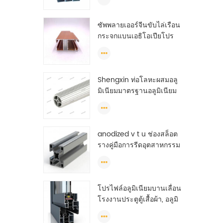
ซัพพลายเออร์จีนขับไล่เรือน
กระจกแบนเอธิโอเปียโปร
ไฟล์อลูมิเนียม
Shengxin ท่อโลหะผสมอลู
มิเนียมมาตรฐานอลูมิเนียม
ท่อกลม (วงกลม) โปรไฟล์
anodized v t u ช่องสล็อต
รางคู่มือการรีดอุตสาหกรรม
ต่อตันอลูมิเนียม
โปรไฟล์อลูมิเนียมบานเลื่อน
โรงงานประตูตู้เสื้อผ้า, อลูมิ
เนียมรายละเอียดสำหรับตู้
เสื้อผ้า, ตู้เสื้อผ้าอลูมิเนียม