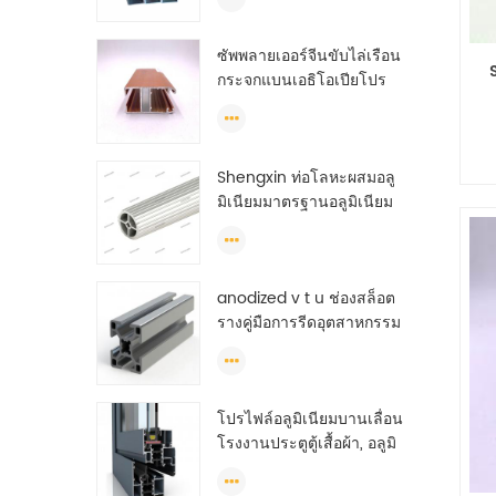
ซัพพลายเออร์จีนขับไล่เรือน
กระจกแบนเอธิโอเปียโปร
ไฟล์อลูมิเนียม
Shengxin ท่อโลหะผสมอลู
มิเนียมมาตรฐานอลูมิเนียม
ท่อกลม (วงกลม) โปรไฟล์
anodized v t u ช่องสล็อต
รางคู่มือการรีดอุตสาหกรรม
ต่อตันอลูมิเนียม
โปรไฟล์อลูมิเนียมบานเลื่อน
โรงงานประตูตู้เสื้อผ้า, อลูมิ
เนียมรายละเอียดสำหรับตู้
เสื้อผ้า, ตู้เสื้อผ้าอลูมิเนียม