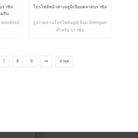
มบราซิล
โปรไฟล์หน้าต่างอลูมิเนียมตลาดบราซิล
ยมจีน
ง anodized
รูปวาดส่วนโปรไฟล์อลูมิเนียม Shengxin
สำหรับ
บราซิล
7
8
9
ล่าสุด
]