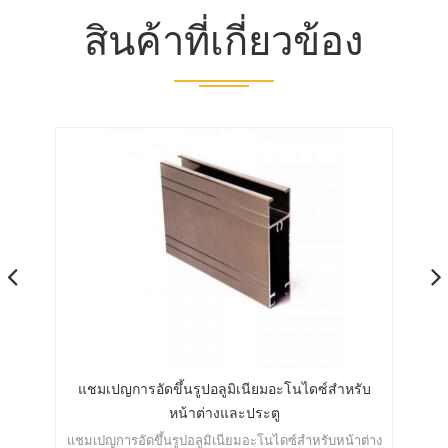
สินค้าที่เกี่ยวข้อง
ไฟล์
แชมเปญการอัดขึ้นรูปอลูมิเนียมอะโนไดซ์สำหรับ
โป
หน้าต่างและประตู
แชมเปญการอัดขึ้นรูปอลูมิเนียมอะโนไดซ์สำหรับหน้าต่าง