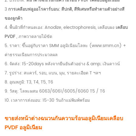
2. ประเภท:
หน้าต่างฉนวนกันความร้อน PVDF เคลือบอลูมิเนียม
3
การเคลือบฟลูออโรคาร์บอน: สีปกติ, สีพิเศษหรือทำตามตัวอย่างสี
ของลูกค้า
4. พื้นผิวที่กำหนดเอง: Anodize, electrophoresis, เคลือบผง
เคลือบ
PVDF
, ภาพวาดลายไม้ขัด
5. ราคา: ขึ้นอยู่กับราคา SMM อลูมิเนียมโลหะ (www.smm.cn) +
ค่าธรรมเนียมการประมวลผล
6. จัดส่ง: 15-20days หลังจากยืนยันตัวอย่าง & amp; เงินดาวน์
7. รูปร่าง: สแควร์, รอบ, แบน, มุม, รายละเอียด T ฯลฯ
8. อุณหภูมิ: T3, T4, T5, T6
9. วัสดุ: โลหะผสม 6063/6061/6005/6060 T5 / T6
10. เวลาการส่งมอบ: 15-30 วันถ้าแม่พิมพ์พร้อม
ขายส่งหน้าต่างฉนวนกันความร้อนอลูมิเนียมเคลือบ
PVDF อลูมิเนียม