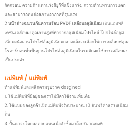
กัดกร่อน, ความต้านทานรังสียูวีที่แข็งแกร่ง, ความต้านทานการแตก
และสามารถทนต่อสภาพอากาศที่รุนแรง
2
หน้าต่างฉนวนกันความร้อน PVDF เคลือบอลูมิเนียม
เป็นแอปพลิ
เคชั่นเคลือบผงคุณภาพสูงที่ทำจากอลูมิเนียมโปรไฟล์ โปรไฟล์อลูมิ
เนียมผนังม่านโปรไฟล์อลูมิเนียมกลางแจ้งจะเลือกใช้การเคลือบฟลูออ
โรคาร์บอนขั้นพื้นฐานโปรไฟล์อลูมิเนียมในร่มมักจะใช้การเคลือบผง
เป็นประจำ
แม่พิมพ์ / แม่พิมพ์
ทำแม่พิมพ์และผลิตตามรูปวาด desgined
1. ใช้แม่พิมพ์ที่มีอยู่ของเราไม่มีค่าใช้จ่ายเพิ่มเติม
2. ใช้แบบของลูกค้าเปิดแม่พิมพ์จริงประมาณ 10 ตันฟรีค่าธรรมเนียม
ปั้น
3. ปั้นค่าจะโดยผลตอบแทนเมื่อสั่งซื้อมาถึงปริมาณคงที่